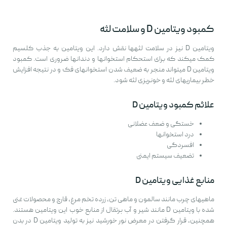
کمبود ویتامین D و سلامت لثه
ویتامین D نیز در سلامت لثهها نقش دارد. این ویتامین به جذب کلسیم
کمک میکند که برای استحکام استخوانها و دندانها ضروری است. کمبود
ویتامین D میتواند منجر به ضعیف شدن استخوانهای فک و در نتیجه افزایش
خطر بیماریهای لثه و خونریزی لثه شود.
علائم کمبود ویتامین D
خستگی و ضعف عضلانی
درد استخوانها
افسردگی
تضعیف سیستم ایمنی
منابع غذایی ویتامین D
ماهیهای چرب مانند سالمون و ماهی تن، زرده تخم مرغ، قارچ و محصولات غنی
شده با ویتامین D مانند شیر و آب پرتقال از منابع خوب این ویتامین هستند.
همچنین، قرار گرفتن در معرض نور خورشید نیز به تولید ویتامین D در بدن