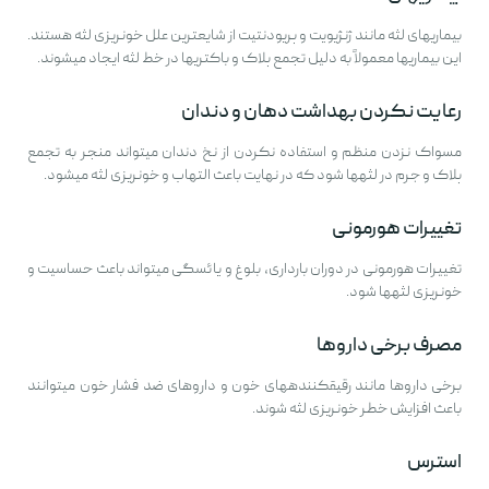
بیماریهای لثه مانند ژنژیویت و پریودنتیت از شایعترین علل خونریزی لثه هستند.
این بیماریها معمولاً به دلیل تجمع پلاک و باکتریها در خط لثه ایجاد میشوند.
رعایت نکردن بهداشت دهان و دندان
مسواک نزدن منظم و استفاده نکردن از نخ دندان میتواند منجر به تجمع
پلاک و جرم در لثهها شود که در نهایت باعث التهاب و خونریزی لثه میشود.
تغییرات هورمونی
تغییرات هورمونی در دوران بارداری، بلوغ و یائسگی میتواند باعث حساسیت و
خونریزی لثهها شود.
مصرف برخی داروها
برخی داروها مانند رقیقکنندههای خون و داروهای ضد فشار خون میتوانند
باعث افزایش خطر خونریزی لثه شوند.
استرس