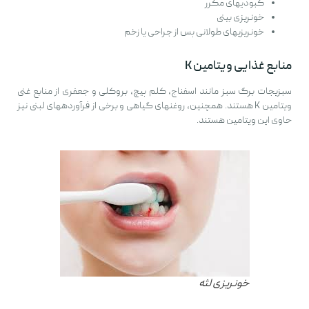
کبودیهای مکرر
خونریزی بینی
خونریزیهای طولانی پس از جراحی یا زخم
منابع غذایی ویتامین K
سبزیجات برگ سبز مانند اسفناج، کلم پیچ، بروکلی و جعفری از منابع غنی
ویتامین K هستند. همچنین، روغنهای گیاهی و برخی از فرآوردههای لبنی نیز
حاوی این ویتامین هستند.
خونریزی لثه