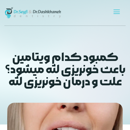
کمبود کدام ویتامین
باعث خونریزی لثه میشود؟
علت و درمان خونریزی لثه