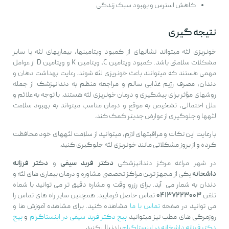
کاهش استرس و بهبود سبک زندگی
نتیجه گیری
خونریزی لثه میتواند نشانهای از کمبود ویتامینها، بیماریهای لثه یا سایر
مشکلات سلامتی باشد. کمبود ویتامین C، ویتامین K و ویتامین D از عوامل
مهمی هستند که میتوانند باعث خونریزی لثه شوند. رعایت بهداشت دهان و
دندان، مصرف رژیم غذایی سالم و مراجعه منظم به دندانپزشک از جمله
روشهای مؤثر برای پیشگیری و درمان خونریزی لثه هستند. با توجه به علائم و
علل احتمالی، تشخیص به موقع و درمان مناسب میتواند به بهبود سلامت
لثهها و جلوگیری از عوارض جدیتر کمک کند.
با رعایت این نکات و مراقبتهای لازم، میتوانید از سلامت لثههای خود محافظت
کرده و از بروز مشکلاتی مانند خونریزی لثه جلوگیری کنید.
در شهر مراغه مرکز دندانپزشکی
دکتر فربد سیفی
و
دکتر فرزانه
داشخانه
یکی از مجهز ترین مراکز تخصصی مشاوره و درمان بیماری های لثه و
دندان به شمار می آید. برای رزرو وقت و مشاره دقیق تر می توانید با شماه
تلفن
۰۴۱۳۷۲۲۳۰۰۳
تماس حاصل فرمایید. همچنین سایر راه های تماس را
می توانید در صفحه
تماس با ما
مشاهده کنید. برای مشاهده آموزش ها و
روزمرگی های مطب نیز میتوانید
پیج دکتر فربد سیفی در اینستاگرام
و
پیج
دکتر فرزانه داشخانه در اینستاگرام
را دنبال کنید.