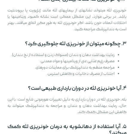
خونریزی لثه میتواند نشانهای از بیماریهای لثه مانند ژنژیویت یا پریودنتیت
باشد. در برخی موارد، این مشکل ممکن است نشانه کمبود ویتامینها یا
اختلالات انعقاد خون باشد. اگر خونریزی لثه به طور مکرر اتفاق میافتد، بهتر
است به دندانپزشک مراجعه کنید.
۳.
چگونه میتوان از خونریزی لثه جلوگیری کرد؟
رعایت بهداشت دهان و دندان (مسواک زدن و استفاده از نخ دندان).
مصرف رژیم غذایی غنی از ویتامینها و مواد معدنی.
مراجعه منظم به دندانپزشک برای معاینات دورهای.
اجتناب از مصرف دخانیات و کاهش استرس.
۴.
آیا خونریزی لثه در دوران بارداری طبیعی است؟
بله، خونریزی لثه در دوران بارداری به دلیل تغییرات هورمونی شایع است. با این
حال، رعایت بهداشت دهان و دندان و مراجعه به دندانپزشک میتواند به
کاهش این مشکل کمک کند.
۵.
آیا استفاده از دهانشویه به درمان خونریزی لثه کمک
میکند؟