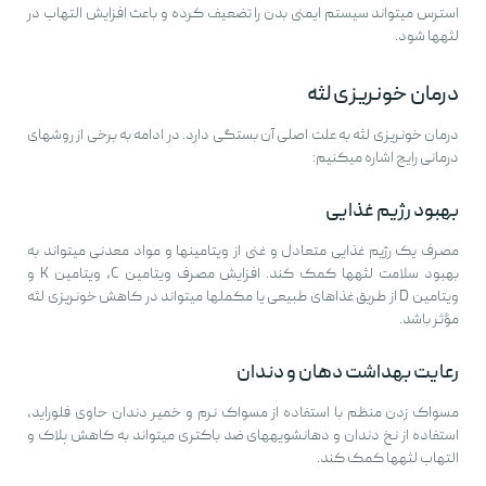
استرس میتواند سیستم ایمنی بدن را تضعیف کرده و باعث افزایش التهاب در
لثهها شود.
درمان خونریزی لثه
درمان خونریزی لثه به علت اصلی آن بستگی دارد. در ادامه به برخی از روشهای
درمانی رایج اشاره میکنیم:
بهبود رژیم غذایی
مصرف یک رژیم غذایی متعادل و غنی از ویتامینها و مواد معدنی میتواند به
بهبود سلامت لثهها کمک کند. افزایش مصرف ویتامین C، ویتامین K و
ویتامین D از طریق غذاهای طبیعی یا مکملها میتواند در کاهش خونریزی لثه
مؤثر باشد.
رعایت بهداشت دهان و دندان
مسواک زدن منظم با استفاده از مسواک نرم و خمیر دندان حاوی فلوراید،
استفاده از نخ دندان و دهانشویههای ضد باکتری میتواند به کاهش پلاک و
التهاب لثهها کمک کند.