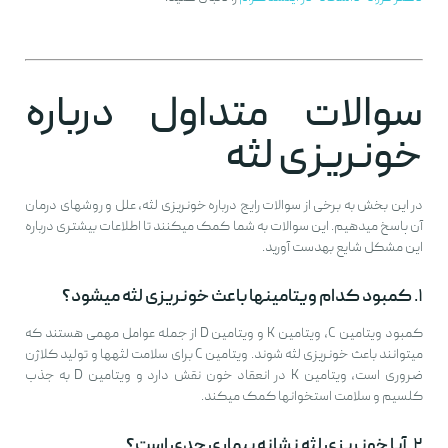
سوالات متداول درباره
خونریزی لثه
در این بخش به برخی از سوالات رایج درباره خونریزی لثه، علل و روشهای درمان
آن پاسخ میدهیم. این سوالات به شما کمک میکنند تا اطلاعات بیشتری درباره
این مشکل شایع بهدست آورید.
۱.
کمبود کدام ویتامینها باعث خونریزی لثه میشود؟
کمبود ویتامین C، ویتامین K و ویتامین D از جمله عوامل مهمی هستند که
میتوانند باعث خونریزی لثه شوند. ویتامین C برای سلامت لثهها و تولید کلاژن
ضروری است، ویتامین K در انعقاد خون نقش دارد و ویتامین D به جذب
کلسیم و سلامت استخوانها کمک میکند.
۲.
آیا خونریزی لثه نشانه بیماری جدی است؟