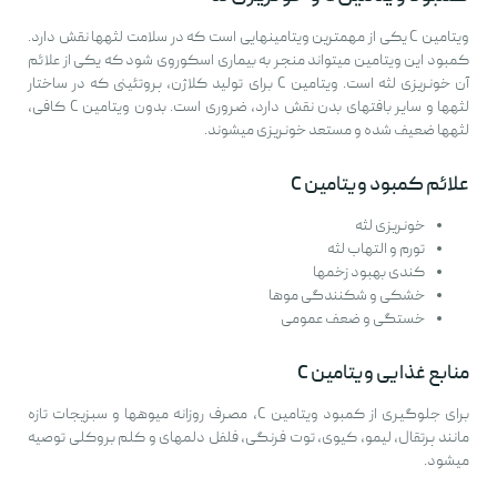
ویتامین C یکی از مهمترین ویتامینهایی است که در سلامت لثهها نقش دارد.
کمبود این ویتامین میتواند منجر به بیماری اسکوروی شود که یکی از علائم
آن خونریزی لثه است. ویتامین C برای تولید کلاژن، پروتئینی که در ساختار
لثهها و سایر بافتهای بدن نقش دارد، ضروری است. بدون ویتامین C کافی،
لثهها ضعیف شده و مستعد خونریزی میشوند.
علائم کمبود ویتامین C
خونریزی لثه
تورم و التهاب لثه
کندی بهبود زخمها
خشکی و شکنندگی موها
خستگی و ضعف عمومی
منابع غذایی ویتامین C
برای جلوگیری از کمبود ویتامین C، مصرف روزانه میوهها و سبزیجات تازه
مانند پرتقال، لیمو، کیوی، توت فرنگی، فلفل دلمهای و کلم بروکلی توصیه
میشود.