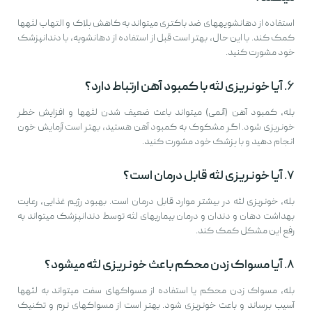
استفاده از دهانشویههای ضد باکتری میتواند به کاهش پلاک و التهاب لثهها
کمک کند. با این حال، بهتر است قبل از استفاده از دهانشویه، با دندانپزشک
خود مشورت کنید.
۶.
آیا خونریزی لثه با کمبود آهن ارتباط دارد؟
بله، کمبود آهن (آنمی) میتواند باعث ضعیف شدن لثهها و افزایش خطر
خونریزی شود. اگر مشکوک به کمبود آهن هستید، بهتر است آزمایش خون
انجام دهید و با پزشک خود مشورت کنید.
۷.
آیا خونریزی لثه قابل درمان است؟
بله، خونریزی لثه در بیشتر موارد قابل درمان است. بهبود رژیم غذایی، رعایت
بهداشت دهان و دندان و درمان بیماریهای لثه توسط دندانپزشک میتواند به
رفع این مشکل کمک کند.
۸.
آیا مسواک زدن محکم باعث خونریزی لثه میشود؟
بله، مسواک زدن محکم یا استفاده از مسواکهای سفت میتواند به لثهها
آسیب برساند و باعث خونریزی شود. بهتر است از مسواکهای نرم و تکنیک