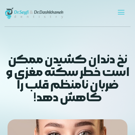
نخ دندان کشیدن ممکن
است خطر سکته مغزی و
ضربان نامنظم قلب را
کاهش دهد!