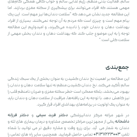
سالم، فعالیت بدنی منظم، رژیم غذایی سالم و خواب کافی همگی گام‌های
مهمی هستند که افراد می‌توانند برای پیشگیری از سکته مغزی بردارند. اما
این مطالعه جدید نشان می‌دهد که “سلامت دندان‌ها نیز مهم است. این یک
پیام مهم است و چیزی است که مردم به آن توجه نمی‌کنند. بسیاری از افراد
بهداشت دهان و دندان خود را نادیده می‌گیرند، و امیدواریم این مطالعه
توجه را به این موضوع جلب کند که بهداشت دهان و دندان بخش مهمی از
سلامت کلی است.”
جمع‌بندی
این مطالعه بر اهمیت نخ دندان کشیدن به عنوان بخشی از یک سبک زندگی
سالم تأکید می‌کند. نخ دندان کشیدن منظم نه تنها سلامت دهان و دندان را
بهبود می‌بخشد، بلکه ممکن است خطر سکته مغزی و ضربان نامنظم قلب را
نیز کاهش دهد. با توجه به این یافته‌ها، مراقبت از سلامت دهان و دندان باید
به عنوان یک اولویت در برنامه‌های بهداشتی افراد قرار گیرد.
در شهر مراغه مرکز دندانپزشکی
دکتر فربد سیفی
و
دکتر فرزانه
داشخانه
یکی از مجهز ترین مراکز تخصصی مشاوره و درمان بیماری های لثه و
دندان به شمار می آید. برای رزرو وقت و مشاره دقیق تر می توانید با شماه
تلفن
۰۴۱۳۷۲۲۳۰۰۳
تماس حاصل فرمایید. همچنین سایر راه های تماس را