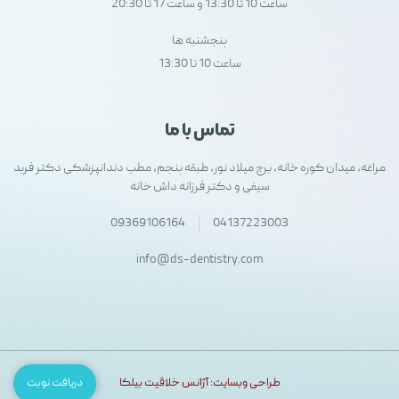
ساعت 10 تا 13:30 و ساعت 17 تا 20:30
پنجشنبه ها
ساعت 10 تا 13:30
تماس با ما
مراغه، میدان کوره خانه، برج میلاد نور، طبقه پنجم، مطب دندانپزشکی دکتر فربد
سیفی و دکتر فرزانه داش خانه
09369106164
04137223003
info@ds-dentistry.com
طراحی وبسایت: آژانس خلاقیت بیلکا
دریافت نوبت